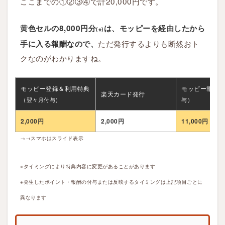
ここまでの①②③④で計20,000円です。
黄色セルの8,000円分
は、モッピーを経由したから
(※)
ただ発行するよりも断然おト
手に入る報酬なので、
クなのがわかりますね。
モッピー登録＆利用特典
モッピー報酬
（
楽天カード発行
（翌々月付与）
与）
2,000円
2,000円
11,000円
→→スマホはスライド表示
※タイミングにより特典内容に変更があることがあります
※発生したポイント・報酬の付与または反映するタイミングは上記項目ごとに
異なります