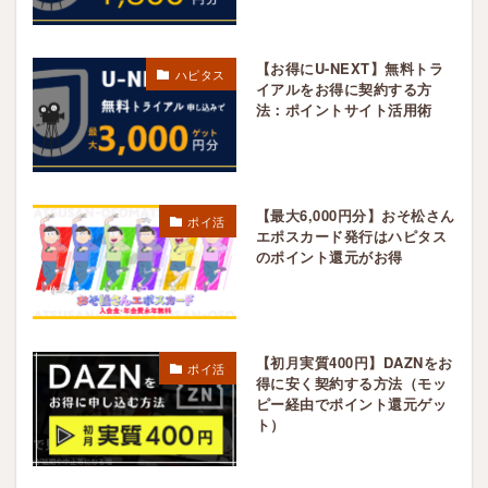
【お得にU-NEXT】無料トラ
ハピタス
イアルをお得に契約する方
法：ポイントサイト活用術
【最大6,000円分】おそ松さん
ポイ活
エポスカード発行はハピタス
のポイント還元がお得
【初月実質400円】DAZNをお
ポイ活
得に安く契約する方法（モッ
ピー経由でポイント還元ゲッ
ト）