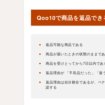
o
1
0
Qoo10で商品を返品で
で
商
品
を
返
品
返品可能な商品である
で
き
商品が届いたときの状態のままで
る
商品を受けとってから7日以内であ
条
件
返品理由が 「不良品だった」「違
2
返品理由は自分都合であるが、ペナ
返
諾する
品
に
よ
る