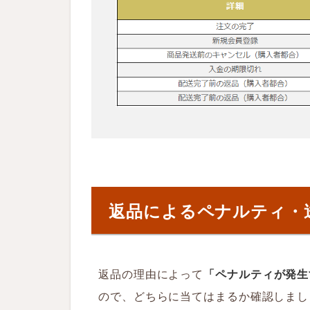
ナ
ル
テ
ィ
2.2
送
料
の
負
担
（
着
払
い
・
返品によるペナルティ・
元
払
い
）
返品の理由によって
「ペナルティが発生
3
Q
ので、どちらに当てはまるか確認しまし
o