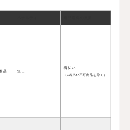
ペナルティ
返品送料の負担
着払い
返品
無し
（※着払い不可商品を除く）