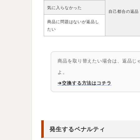
か
気に入らなかった
シ
自己都合の返品
ョ
ッ
商品に問題はないが返品し
プ
たい
に
確
認
す
る
商品を取り替えたい場合は、返品じ
3.2
よ。
S
T
➔交換する方法はコチラ
E
P
2
：
M
y
Q
o
発生するペナルティ
o
1