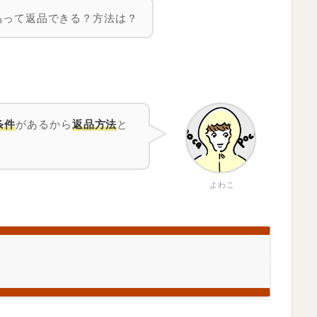
品って
返品
できる？
方法
は？
があるから
と
条件
返品方法
よわこ