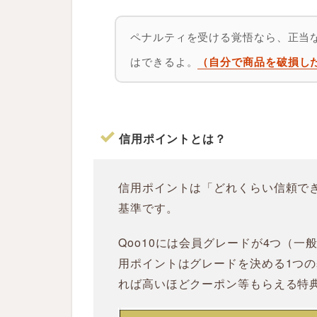
ペ
ナ
ペナルティを受ける覚悟なら、正当
ル
テ
はできるよ。
（自分で商品を破損し
ィ
・
送
料
の
信用ポイントとは？
負
担
に
信用ポイントは「どれくらい信頼でき
つ
い
基準です。
て
Qoo10には会員グレードが4つ（一
2.1
発
用ポイントはグレードを決める1つ
生
す
れば高いほどクーポン等もらえる特
る
ペ