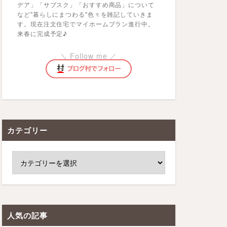
デア」「サブスク」「おすすめ商品」について
など"暮らしにまつわる"色々を雑記していきま
す。現在注文住宅でマイホームプラン進行中。
来春に完成予定♪
＼ Follow me ／
カテゴリー
人気の記事