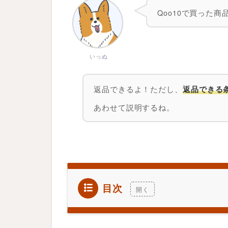
Qoo10
で買った商
いっぬ
返品できるよ！ただし、
返品できる
あわせて説明するね。
目次
1
Q
o