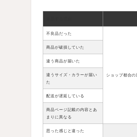
o
1
0
返品する理由
商
品
不良品だった
の
返
商品が破損していた
品
方
違う商品が届いた
法
3.1
違うサイズ・カラーが届い
ショップ都合の
S
た
T
E
配送が遅延している
P
1
：
商品ページ記載の内容とあ
返
まりに異なる
品
が
可
思った感じと違った
能