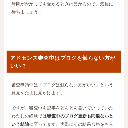
触
時間がかかっても受かるときは受かるので、気長に
ら
待ちましょう！
な
い
方
が
い
い
アドセンス審査中はブログを触らない方が
？
いい？
4
審査申請中は「ブログは触らない方がいい」という
ア
ド
意見をたまに見かけます。
セ
ン
ですが、審査中も記事をどんどん書いていっていた
ス
わたしの経験では
審査中のブログ更新も問題ないと
審
に至ってます。実際にその結果合格をもら
いう結論
査