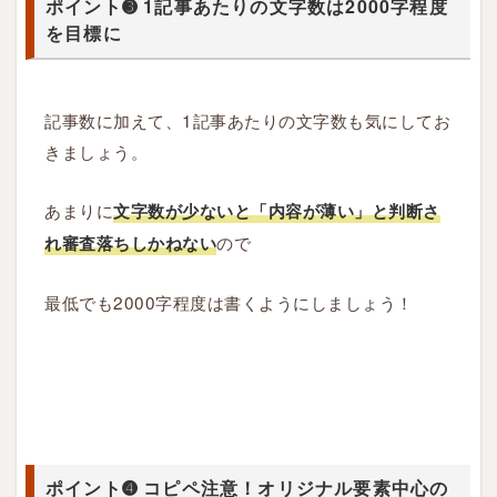
ポイント➌ 1記事あたりの文字数は2000字程度
を目標に
1.4
ポ
記事数に加えて、1記事あたりの文字数も気にしてお
イ
ン
きましょう。
ト
➍
あまりに
文字数が少ないと「内容が薄い」と判断さ
コ
ので
れ審査落ちしかねない
ピ
ペ
最低でも2000字程度は書くようにしましょう！
注
意
！
オ
リ
ジ
ナ
ポイント➍ コピペ注意！オリジナル要素中心の