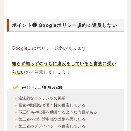
g
l
e
ポイント❼ Googleポリシー規約に違反しない
ポ
リ
シ
Googleにはポリシー規約があります。
ー
規
知らず知らずのうちに違反をしていると審査に受か
約
ので注意しましょう！
に
らない
違
反
ポリシー違反の例
し
●
違法的なコンテンツの掲載
な
●
画像や動画など著作権の侵害している
い
●
不正行為や犯罪を助長するような内容がある
●
第三者への誹謗中傷や差別を思わせる
●
第三者のプライバシーを侵害している
2