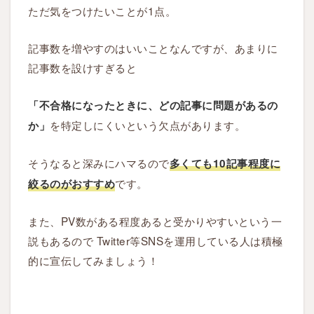
ただ気をつけたいことが1点。
5
記事数を増やすのはいいことなんですが、あまりに
ア
記事数を設けすぎると
ド
セ
「不合格になったときに、どの記事に問題があるの
ン
を特定しにくいという欠点があります。
か」
ス
審
そうなると深みにハマるので
多くても10記事程度に
査
に
です。
絞るのがおすすめ
合
格
また、PV数がある程度あると受かりやすいという一
し
説もあるので Twitter等SNSを運用している人は積極
た
的に宣伝してみましょう！
あ
と
は