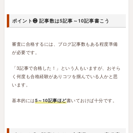
た
り
ポイント❷ 記事数は5記事～10記事書こう
の
文
字
審査に合格するには、ブログ記事数もある程度準備
数
は
が必要です。
2
0
「3記事で合格した！」という人もいますが、おそら
0
く何度も合格経験がありコツを掴んでいる人かと思
0
います。
字
程
基本的には
書いておけば十分です。
5～10記事ほど
度
を
目
標
に