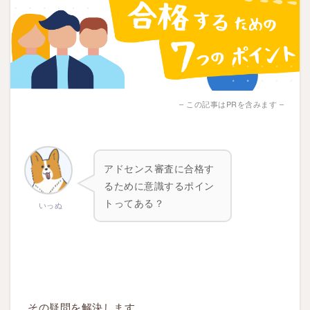
– この記事はPRを含みます –
アドセンス
審査
に合格す
るために意識する
ポイン
ト
ってある？
いっぬ
その疑問を解決します。