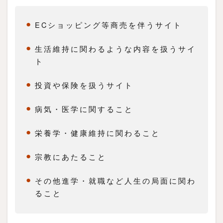
が
ECショッピング等商売を伴うサイト
吉
生活維持に関わるような内容を扱うサイ
1.2
ト
ポ
イ
投資や保険を扱うサイト
ン
ト
病気・医学に関すること
❷
記
栄養学・健康維持に関わること
事
数
宗教にあたること
は
5
その他進学・就職など人生の局面に関わ
記
ること
事
～