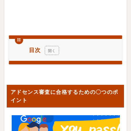
目次
1
ア
ド
セ
アドセンス審査に合格するための〇つのポ
ン
イント
ス
審
査
に