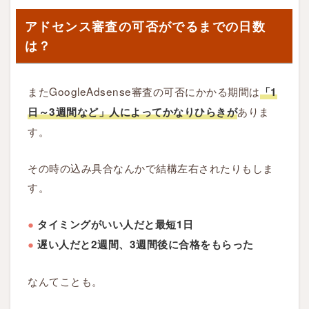
は
アドセンス審査の可否がでるまでの日数
？
は？
3
またGoogleAdsense審査の可否にかかる期間は
「1
ア
ド
ありま
日～3週間など」人によってかなりひらきが
セ
す。
ン
ス
その時の込み具合なんかで結構左右されたりもしま
審
す。
査
中
●
タイミングがいい人だと最短1日
は
●
遅い人だと2週間、3週間後に合格をもらった
ブ
ロ
なんてことも。
グ
を