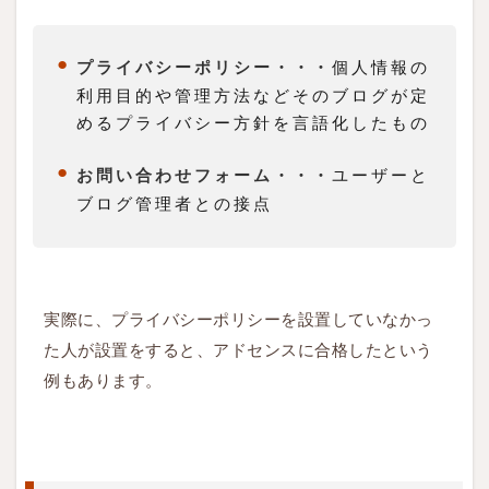
わ
せ
個人情報の
プライバシーポリシー・・・
」
利用目的や管理方法などそのブログが定
を
めるプライバシー方針を言語化したもの
設
置
ユーザーと
お問い合わせフォーム・・・
す
ブログ管理者との接点
る
1.6
ポ
実際に、プライバシーポリシーを設置していなかっ
イ
た人が設置をすると、アドセンスに合格したという
ン
例もあります。
ト
➏
外
部