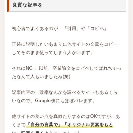
ル
良質な記事を
要
素
中
初心者でよくあるのが、「引用」や「コピペ」
心
の
正確に説明したいあまりに他サイトの文章をコピー
良
してそのまま使ってしまう人がいます。
質
な
それはNG！ 以前、卒業論文をコピペしてばれちゃっ
記
たなんて人もいましたね(笑)
事
を
記事内容の一致率なんかを調べるサイトもあるくら
いなので、Google側にもほぼバレます。
1.5
ポ
他サイトの良い点を真似たりするのはOKですが、あ
イ
くまで
「自分の言葉で」「オリジナル要素をもと
ン
ト
ようにしましょう。
に」記事を書く