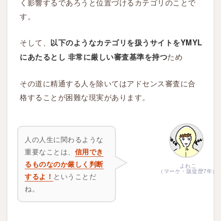
く影響するであろうと位置づけるカテゴリのことで
ト
す。
❶
ブ
そして、
以下のようなカテゴリを扱うサイトをYMYL
ロ
ため
にあたるとし 非常に厳しい審査基準を持つ
グ
カ
その道に精通する人を除いてはアドセンス審査に合
テ
格することが困難な現実があります。
ゴ
リ
に
Y
人の人生に関わるような
M
重要なことは、
信用でき
Y
るものなのか厳しく判断
よわこ
L
（マーケ・販促歴7年）
するよ！
ということだ
は
ね。
避
け
る