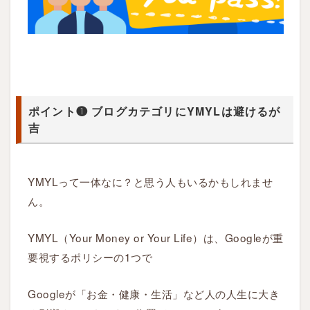
合
格
す
る
た
め
の
ポイント❶ ブログカテゴリにYMYLは避けるが
〇
吉
つ
の
ポ
YMYLって一体なに？と思う人もいるかもしれませ
イ
ん。
ン
ト
YMYL（Your Money or Your Life）は、Googleが重
1.1
要視するポリシーの1つで
ポ
イ
Googleが「お金・健康・生活」など人の人生に大き
ン