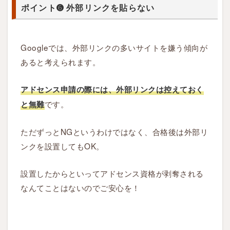
リ
ポイント➏ 外部リンクを貼らない
ン
ク
を
Googleでは、外部リンクの多いサイトを嫌う傾向が
貼
あると考えられます。
ら
な
アドセンス申請の際には、外部リンクは控えておく
い
です。
と無難
1.7
ただずっとNGというわけではなく、合格後は外部リ
ポ
ンクを設置してもOK。
イ
ン
設置したからといってアドセンス資格が剥奪される
ト
なんてことはないのでご安心を！
❼
G
o
o