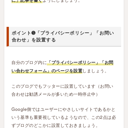
➎
「
プ
ラ
ポイント➎「プライバシーポリシー」「お問い
イ
合わせ」を設置する
バ
シ
ー
自分のブログ内に
「プライバシーポリシー」「お問
ポ
しましょう。
リ
い合わせフォーム」のページを設置
シ
ー
このブログでもフッターに設置しています（お問い
」
合わせは勧誘メールが多いため一時停止中）
「
お
Google側ではユーザーにやさしいサイトであるかと
問
いう基準も重要視しているようなので、この2点は必
い
ずブログのどこかに設置しておきましょう。
合