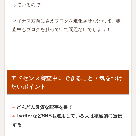
っているので。
中
に
マイナス方向にさえブログを進化させなければ、審
で
査中もブログを触っていて問題ないでしょう！
き
る
こ
と
・
気
を
アドセンス審査中にできること・気をつけ
つ
たいポイント
け
た
い
●
どんどん良質な記事を書く
ポ
●
TwitterなどSNSも運用している人は積極的に宣伝
イ
する
ン
ト