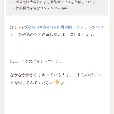
●
虚偽や誇大広告により商品サービスを宣伝している
ア
●
性的描写を含むコンテンツの掲載
ド
セ
ン
詳しくは
GoogleAdsense利用規約
・
コンテンツポリ
ス
シー
を確認のもと違反しないようにしましょう。
審
査
の
可
以上、7つのポイントでした。
否
が
なかなか受からず困っている人は、これらのポイン
で
トを試してみてください
る
／
ま
で
の
日
数