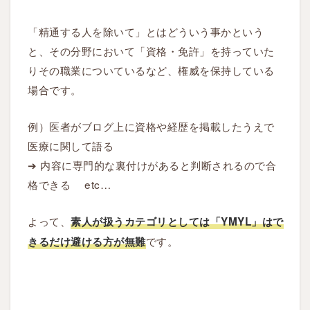
1
0
「精通する人を除いて」とはどういう事かという
記
と、その分野において「資格・免許」を持っていた
事
りその職業についているなど、権威を保持している
書
場合です。
こ
う
例）医者がブログ上に資格や経歴を掲載したうえで
医療に関して語る
1.3
➔ 内容に専門的な裏付けがあると判断されるので合
ポ
格できる etc…
イ
ン
よって、
素人が扱うカテゴリとしては「YMYL」はで
ト
➌
です。
きるだけ避ける方が無難
1
記
事
あ