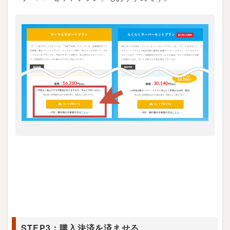
S
T
E
P
2
：
プ
ラ
ン
を
選
択
し
て
購
入
ボ
タ
STEP3：購入決済を済ませる