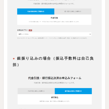
ル
を
確
認
し
よ
う
●
銀振り込みの場合（振込手数料は自己負
担）