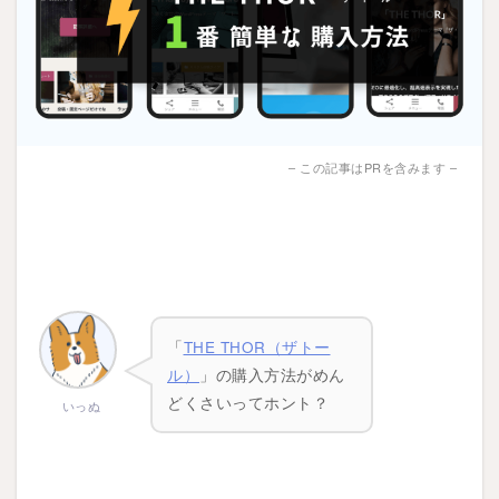
– この記事はPRを含みます –
「
THE THOR（ザトー
ル）
」
の購入方法がめん
どくさいってホント？
いっぬ