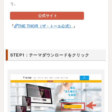
R
う。
(
ザ
公式サイト
ト
「
THE THOR（ザ・トール公式）
」
ー
ル
)
の
購
STEP1：テーマダウンロードをクリック
入
方
法
1.1
S
T
E
P
1