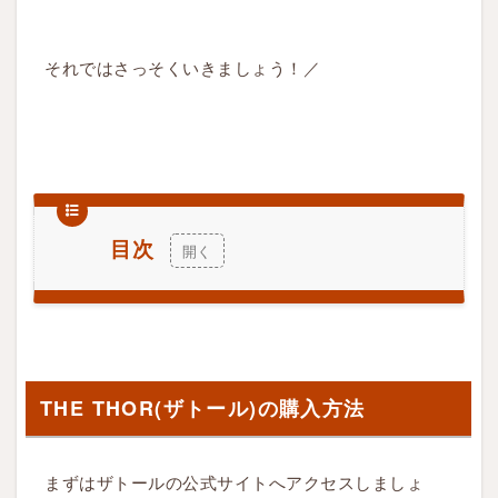
それではさっそくいきましょう！／
目次
1
T
H
E
THE THOR(ザトール)の購入方法
T
H
O
まずはザトールの公式サイトへアクセスしましょ