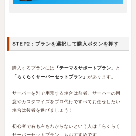
：
テ
ー
マ
ダ
STEP2：プランを選択して購入ボタンを押す
ウ
ン
ロ
購入するプランには
と
「テーマ＆サポートプラン」
ー
があります。
ド
「らくらくサーバーセットプラン」
を
ク
サーバーを別で用意する場合は前者、サーバーの用
リ
意やカスタマイズをプロ代行ですべてお任せしたい
ッ
場合は後者を選びましょう！
ク
初心者で右も左もわからないという人は「らくらく
1.2
サーバーセットプラン」もおすすめです。