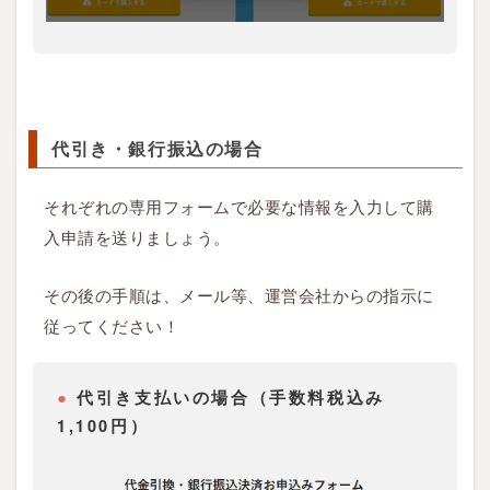
ま
せ
る
1.4
代引き・銀行振込の場合
S
T
それぞれの専用フォームで必要な情報を入力して購
E
入申請を送りましょう。
P
4
その後の手順は、メール等、運営会社からの指示に
：
従ってください！
購
入
完
●
代引き支払いの場合（手数料税込み
了
1,100円）
メ
ー