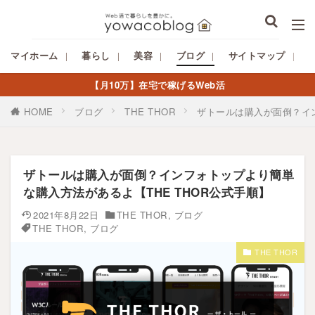
マイホーム
暮らし
美容
ブログ
サイトマップ
【月10万】在宅で稼げるWeb活
HOME
ブログ
THE THOR
ザトールは購入が面倒？イン
ザトールは購入が面倒？インフォトップより簡単
な購入方法があるよ【THE THOR公式手順】
2021年8月22日
THE THOR
,
ブログ
THE THOR
,
ブログ
THE THOR