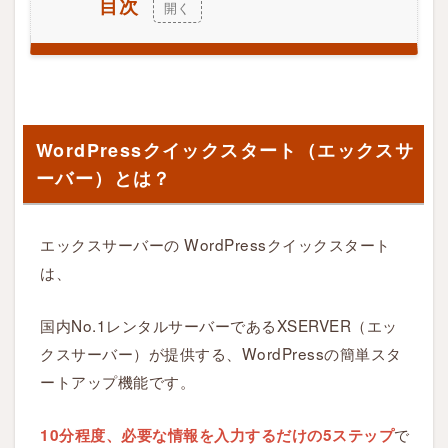
目次
1
W
o
r
WordPressクイックスタート（エックスサ
d
ーバー）とは？
P
r
e
エックスサーバーの WordPressクイックスタート
s
は、
s
ク
国内No.1レンタルサーバーであるXSERVER（エッ
イ
クスサーバー）が提供する、WordPressの簡単スタ
ッ
ートアップ機能です。
ク
ス
で
10分程度、必要な情報を入力するだけの5ステップ
タ