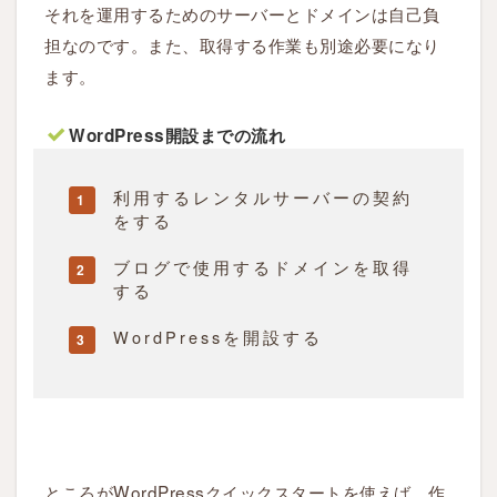
それを運用するためのサーバーとドメインは自己負
o
担なのです。また、取得する作業も別途必要になり
r
ます。
d
P
WordPress開設までの流れ
r
e
s
利用するレンタルサーバーの契約
をする
s
ク
ブログで使用するドメインを取得
イ
する
ッ
ク
WordPressを開設する
ス
タ
ー
ト
を
ところがWordPressクイックスタートを使えば、作