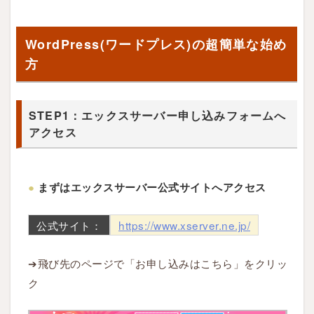
申
し
WordPress(ワードプレス)の超簡単な始め
込
方
み
内
容
STEP1：エックスサーバー申し込みフォームへ
の
アクセス
選
択
●
まずはエックスサーバー公式サイトへアクセス
3.3
S
公式サイト：
https://www.xserver.ne.jp/
T
E
➔飛び先のページで「お申し込みはこちら」をクリッ
P
ク
3
：