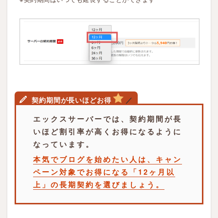
P
r
e
s
s
を
開
設
契約期間が長いほどお得
／
し
た
エックスサーバーでは、契約期間が長
ら
いほど割引率が高くお得になるように
ま
なっています。
ず
本気でブログを始めたい人は、キャン
最
ペーン対象でお得になる「12ヶ月以
初
上」の長期契約を選びましょう。
に
や
る