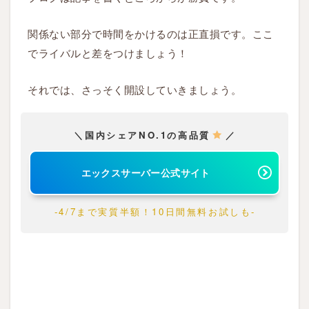
み
フ
関係ない部分で時間をかけるのは正直損です。ここ
ォ
でライバルと差をつけましょう！
ー
ム
それでは、さっそく開設していきましょう。
へ
ア
ク
＼国内シェアNO.1の高品質
／
セ
ス
エックスサーバー公式サイト
3.2
-4/7まで実質半額！10日間無料お試しも-
S
T
E
P
2
：