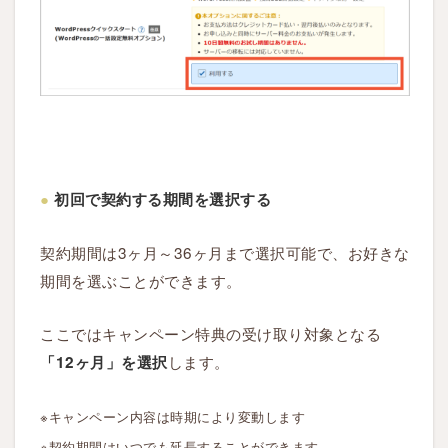
ク
イ
ッ
ク
ス
タ
ー
ト
●
初回で契約する期間を選択する
の
完
契約期間は3ヶ月～36ヶ月まで選択可能で、お好きな
了
期間を選ぶことができます。
4
ここではキャンペーン特典の受け取り対象となる
W
します。
「12ヶ月」を選択
o
r
※キャンペーン内容は時期により変動します
d
※契約期間はいつでも延長することができます