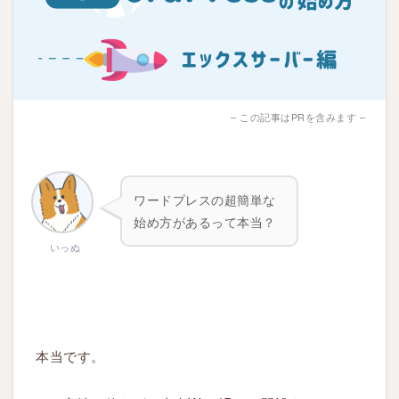
– この記事はPRを含みます –
ワード
プレス
の超
簡単な
始め
方
があるって本当？
いっぬ
本当です。