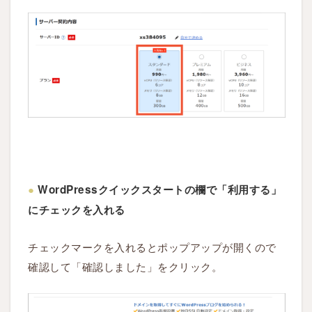
3.5
S
T
E
P
5
：
W
o
●
WordPressクイックスタートの欄で「利用する」
r
にチェックを入れる
d
P
r
チェックマークを入れるとポップアップが開くので
e
確認して「確認しました」をクリック。
s
s