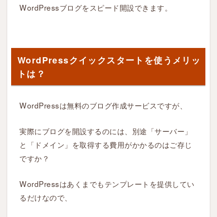
ー
WordPressブログをスピード開設できます。
ト
（
エ
ッ
WordPressクイックスタートを使うメリッ
ク
トは？
ス
サ
ー
WordPressは無料のブログ作成サービスですが、
バ
ー
実際にブログを開設するのには、別途「サーバー」
）
と「ドメイン」を取得する費用がかかるのはご存じ
と
ですか？
は
？
WordPressはあくまでもテンプレートを提供してい
るだけなので、
2
W