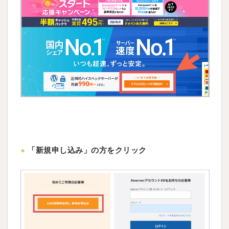
X
s
e
r
v
e
r
ア
カ
ウ
ン
ト
●
「新規申し込み」の方をクリック
の
情
報
を
入
力