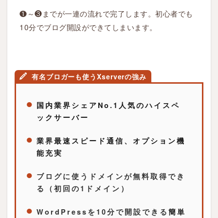
s
❶～❸までが一連の流れで完了します。初心者でも
(
10分でブログ開設ができてしまいます。
ワ
ー
ド
プ
有名ブロガーも使うXserverの強み
レ
ス
)
国内業界シェアNo.1人気のハイスペ
の
ックサーバー
超
簡
業界最速スピード通信、オプション機
単
能充実
な
始
ブログに使うドメインが無料取得でき
め
る（初回の1ドメイン）
方
WordPressを10分で開設できる
簡単