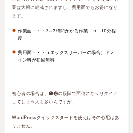
使
業は大幅に軽減されますし、費用面でもお得になり
う
ます。
メ
リ
ッ
作業面・・・2～3時間かかる作業 ➔ 10分程
ト
度
は
費用面・・・（エックスサーバーの場合）ドメ
？
イン料が初回無料
3
W
o
r
初心者の場合は、❶❷の段階で面倒になりリタイア
d
してしまう人も多いんですが、
P
r
WordPressクイックスタートを使えばその心配はあ
e
りません。
s