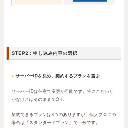
3.4
S
T
E
P
4
STEP2：申し込み内容の選択
：
内
容
●
サーバーIDを決め、契約するプランを選ぶ
の
確
サーバーIDは任意で変更が可能です。特にこだわり
認
と
がなければそのままでOK。
本
人
契約できるプランは3つのありますが、個人ブログの
認
場合は「スタンダードプラン」で十分です。
証