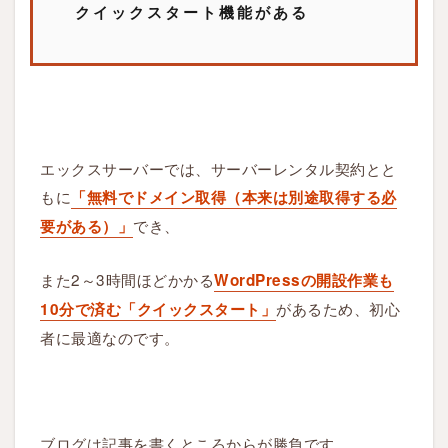
3.1
クイックスタート機能がある
S
T
E
P
1
：
エックスサーバーでは、サーバーレンタル契約とと
エ
もに
「無料でドメイン取得（本来は別途取得する必
ッ
でき、
要がある）」
ク
ス
また2～3時間ほどかかる
WordPressの開設作業も
サ
ー
があるため、初心
10分で済む「クイックスタート」
バ
者に最適なのです。
ー
申
し
込
ブログは記事を書くところからが勝負です。